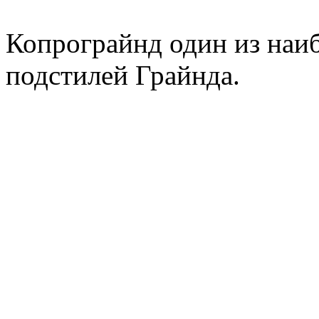
Копрограйнд один из наи
подстилей Грайнда.