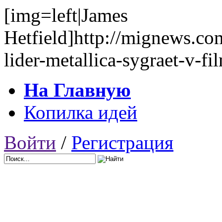
[img=left|James
Hetfield]http://mignews.co
lider-metallica-sygraet-v-fi
На Главную
Копилка идей
Войти
/
Регистрация