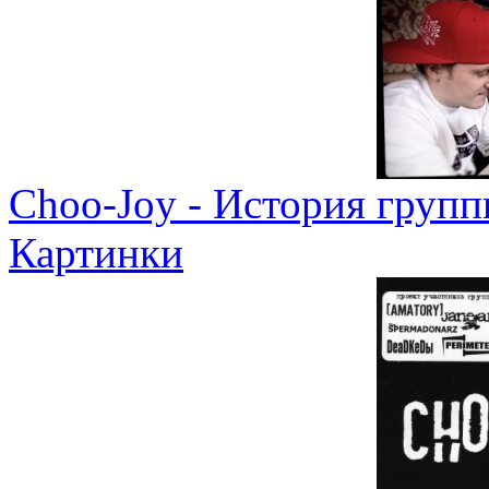
Choo-Joy - История групп
Картинки