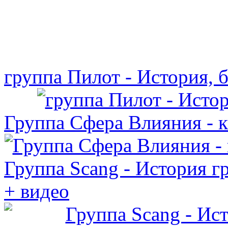
группа Пилот - История, 
Группа Сфера Влияния - к
Группа Scang - История г
+ видео