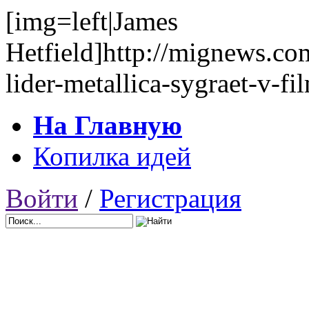
[img=left|James
Hetfield]http://mignews.co
lider-metallica-sygraet-v-fi
На Главную
Копилка идей
Войти
/
Регистрация