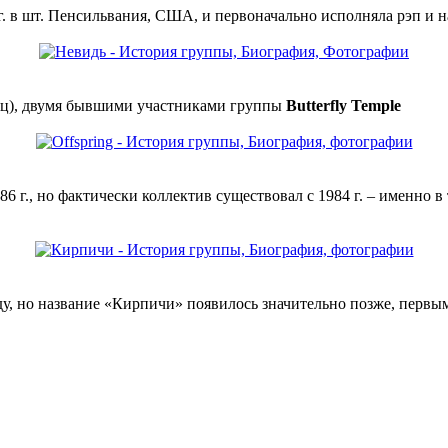
 г. в шт. Пенсильвания, США, и первоначально исполняла рэп и 
сяц), двумя бывшими участниками группы
Butterfly Temple
6 г., но фактически коллектив существовал с 1984 г. – именно 
ду, но название «Кирпичи» появилось значительно позже, первы