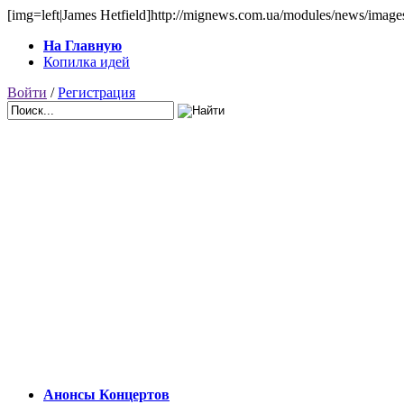
[img=left|James Hetfield]http://mignews.com.ua/modules/news/images/a
На Главную
Копилка идей
Войти
/
Регистрация
Анонсы Концертов