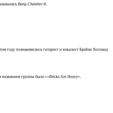
называлась
Bang Chamber 8
.
в том году познакомились гитарист и вокалист Брайан Холланд
м названием группы было ««Bricks Are Heavy».