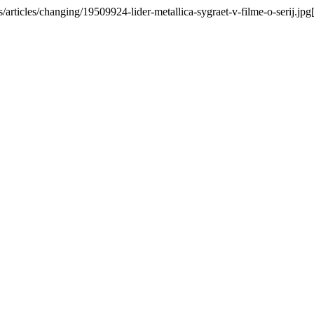
rticles/changing/19509924-lider-metallica-sygraet-v-filme-o-serij.jpg