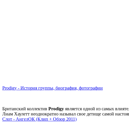
Prodigy - История группы, биография, фотографии
Британский коллектив
Prodigy
является одной из самых влияте
Лиам Хаулетт неоднократно называл свое детище самой насто
Слот - АнгелОК (Клип + Обзор 2011)