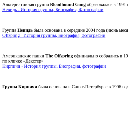
Альтернативная группа
Bloodhound Gang
образовалась в 1991
Невидь - История группы, Биография, Фотографии
Группа
Невидь
была основана в середине 2004 года (июнь ме
Offspring - История группы, Биография, фотографии
Американские панки
The Offspring
официально собрались в 198
по кличке «Декстер»
Кирпичи - История группы, Биография, фотографии
Группа Кирпичи
была основана в Санкт-Петербурге в 1996 го