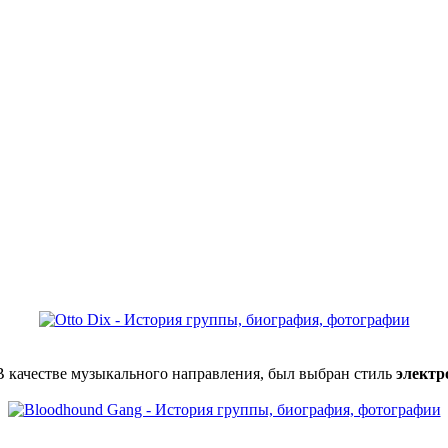
 В качестве музыкального направления, был выбран стиль
электр