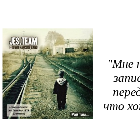
"Мне 
запи
пере
что хо