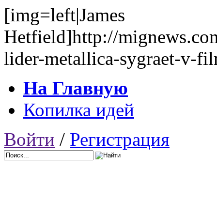
[img=left|James
Hetfield]http://mignews.co
lider-metallica-sygraet-v-fi
На Главную
Копилка идей
Войти
/
Регистрация