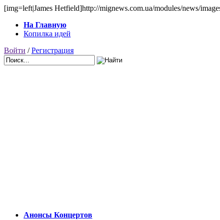
[img=left|James Hetfield]http://mignews.com.ua/modules/news/images/a
На Главную
Копилка идей
Войти
/
Регистрация
Анонсы Концертов