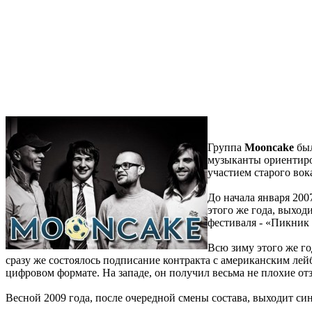
Группа
Mooncake
был
музыканты ориентир
участием старого вок
До начала января 200
этого же года, выход
фестиваля - «Пикник
Всю зиму этого же го
сразу же состоялось подписание контракта с американским лей
цифровом формате. На западе, он получил весьма не плохие от
Весной 2009 года, после очередной смены состава, выходит син