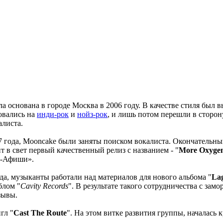
а основана в городе Москва в 2006 году. В качестве стиля был
овались на
инди-рок
и
нойз-рок
, и лишь потом перешли в сторону
алиста.
7 года, Mooncake были заняты поиском вокалиста. Окончательный
ит в свет первый качественный релиз с названием - "
More Oxygen
 -Афиши».
да, музыканты работали над материалов для нового альбома "
Lag
блом "
Cavity Records
". В результате такого сотрудничества с за
зывы.
гл "
Cast The Route
". На этом витке развития группы, началась 