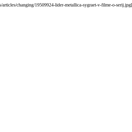
rticles/changing/19509924-lider-metallica-sygraet-v-filme-o-serij.jpg