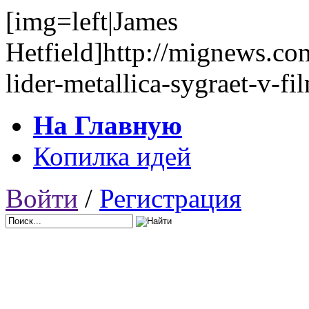
[img=left|James
Hetfield]http://mignews.co
lider-metallica-sygraet-v-fi
На Главную
Копилка идей
Войти
/
Регистрация