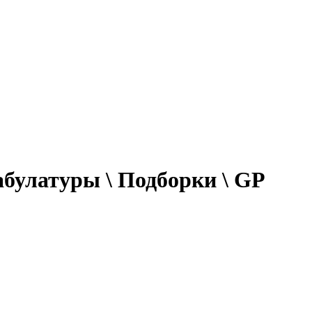
 Табулатуры \ Подборки \ GP