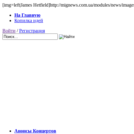
[img=left|James Hetfield]http://mignews.com.ua/modules/news/images/a
На Главную
Копилка идей
Войти
/
Регистрация
Анонсы Концертов