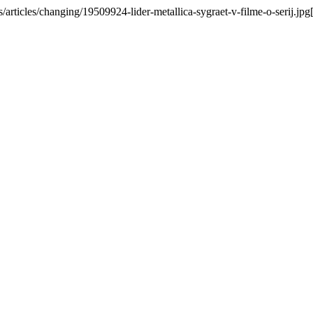
rticles/changing/19509924-lider-metallica-sygraet-v-filme-o-serij.jpg