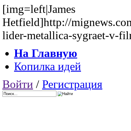
[img=left|James
Hetfield]http://mignews.co
lider-metallica-sygraet-v-fi
На Главную
Копилка идей
Войти
/
Регистрация